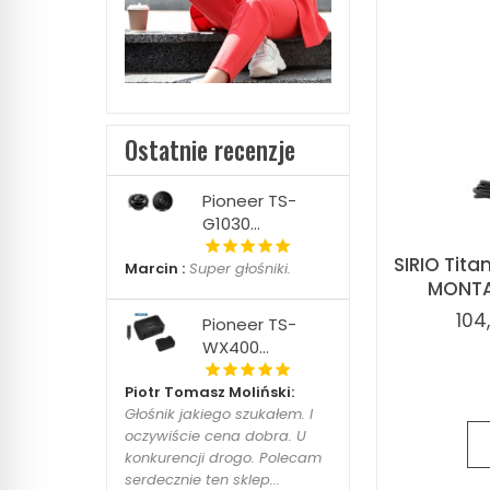
Ostatnie recenzje
Pioneer TS-
G1030...
SIRIO Tit
Marcin :
Super głośniki.
MONTA
104
Pioneer TS-
WX400...
Piotr Tomasz Moliński:
Głośnik jakiego szukałem. I
oczywiście cena dobra. U
konkurencji drogo. Polecam
serdecznie ten sklep...