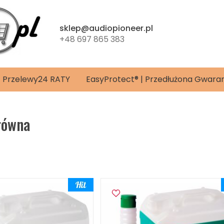
sklep@audiopioneer.pl
+48 697 865 383
4 | Przelewy24 RATY
EasyProtect® | Przedłużona Gwara
łówna