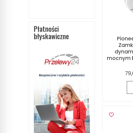
Płatności
błyskawiczne
Pionee
Zamkn
dynami
mocnym b
79,