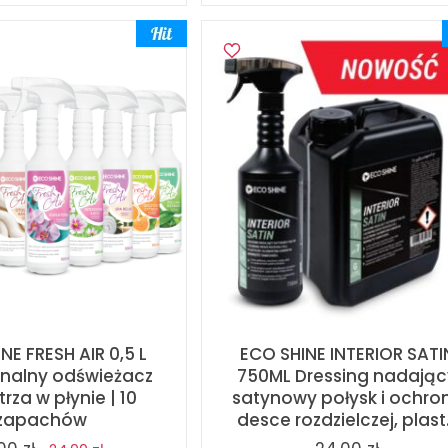
NE FRESH AIR 0,5 L
ECO SHINE INTERIOR SATI
onalny odświeżacz
750ML Dressing nadając
rza w płynie | 10
satynowy połysk i ochro
zapachów
desce rozdzielczej, plast.