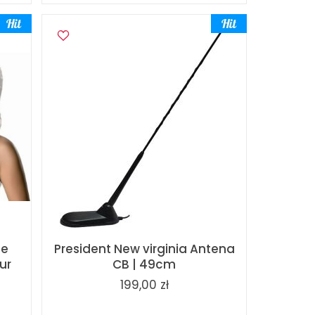
le
President New virginia Antena
ur
CB | 49cm
w
199,00 zł