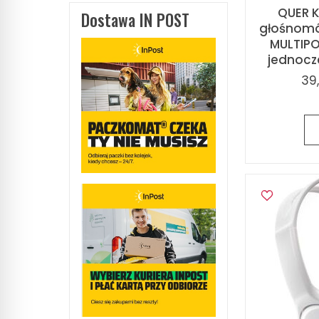
QUER 
Dostawa IN POST
głośnomów
MULTIPO
jednocze
39,