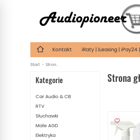
Kontakt
iRaty | iLeasing | iPay2
Start
Stron..
Strona g
Kategorie
Car Audio & CB
RTV
Słuchawki
Małe AGD
Elektryka