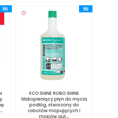
N
ECO SHINE ROBO SHINE
y
Niskopieniący płyn do mycia
nę
podłóg, stworzony do
..
robotów mopujących i
mopów aut...