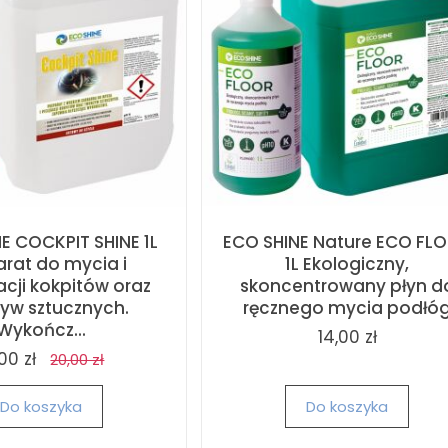
E COCKPIT SHINE 1L
ECO SHINE Nature ECO FL
arat do mycia i
1L Ekologiczny,
acji kokpitów oraz
skoncentrowany płyn d
yw sztucznych.
ręcznego mycia podłó
Wykończ...
14,00 zł
,00 zł
20,00 zł
Do koszyka
Do koszyka