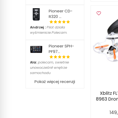
Pioneer CD-
R320 ...
Andrzej :
Pilot działa
wyśmienicie.Polecam.
Pioneer SPH-
PF97...
Ala:
polecam, swietnie
unowocześnił wnętrze
samochodu
Pokaż więcej recenzji
Xblitz 
8963 Dron
149,