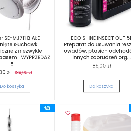
r SE-MJ711 BIAŁE
ECO SHINE INSECT OUT 5
ięte słuchawki
Preparat do usuwania res
czne z niezwykle
owadów, ptasich odchodó
asem | WYPRZEDAŻ
innych zabrudzeń org...
!!
85,00 zł
00 zł
139,00 zł
Do koszyka
Do koszyka