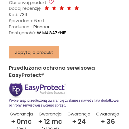
Obserwuj produkt:
Dodaj recenzję:
Kod:
7311
Sprzedano:
6 szt.
Producent:
Pioneer
Dostępność:
W MAGAZYNIE
Zapytaj o produkt
Przedłużona ochrona serwisowa
EasyProtect®
Wybierając przedłużoną gwarancję zyskujesz nawet 3 lata dodatkowej
ochrony serwisowej swojego sprzętu.
Gwarancja
Gwarancja
Gwarancja
Gwarancja
+ 0mc
+ 12 mc
+ 24
+ 36