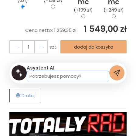
(0zł)
(+139 zł)
mc
mc
(+199 zł)
(+249 zł)
1 549,00 zł
Cena netto:
1 259,35 zł
szt.
dodaj do koszyka
Asystent AI
Drukuj