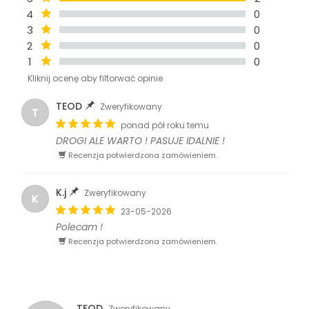
4
0
3
0
2
0
1
0
Kliknij ocenę aby filtorwać opinie
TEOD
Zweryfikowany
T
ponad pół roku temu
DROGI ALE WARTO ! PASUJE IDALNIE !
Recenzja potwierdzona zamówieniem.
K.j
Zweryfikowany
K
23-05-2026
Polecam !
Recenzja potwierdzona zamówieniem.
TEOD
Zweryfikowany