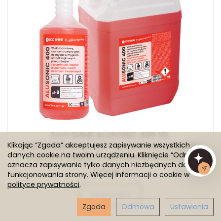
ECO SHINE ALUSONIC 400 10L
Klikając “Zgoda” akceptujesz zapisywanie wszystkich
Wielozadaniowy, skoncentrowany płyn do
danych cookie na twoim urządzeniu. Kliknięcie “Odmowa”
mycia w myjkach ultradźwiękowych p...
oznacza zapisywanie tylko danych niezbędnych do
249,00 zł
funkcjonowania strony. Więcej informacji o cookie w
polityce prywatności
.
Do koszyka
Zgoda
Odmowa
Ustawienia