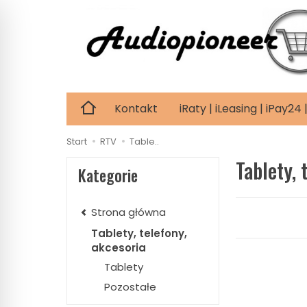
Kontakt
iRaty | iLeasing | iPay2
Start
RTV
Table..
Tablety, 
Kategorie
Strona główna
Tablety, telefony,
akcesoria
Tablety
Pozostałe