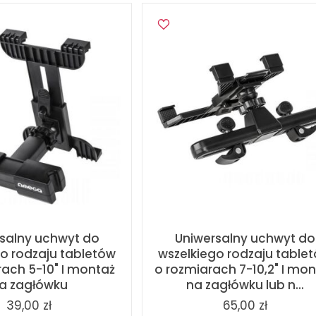
salny uchwyt do
Uniwersalny uchwyt do
go rodzaju tabletów
wszelkiego rodzaju table
rach 5-10" I montaż
o rozmiarach 7-10,2" I mo
a zagłówku
na zagłówku lub n...
39,00 zł
65,00 zł