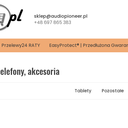
sklep@audiopioneer.pl
+48 697 865 383
4 | Przelewy24 RATY
EasyProtect® | Przedłużona Gwara
telefony, akcesoria
Tablety
Pozostałe