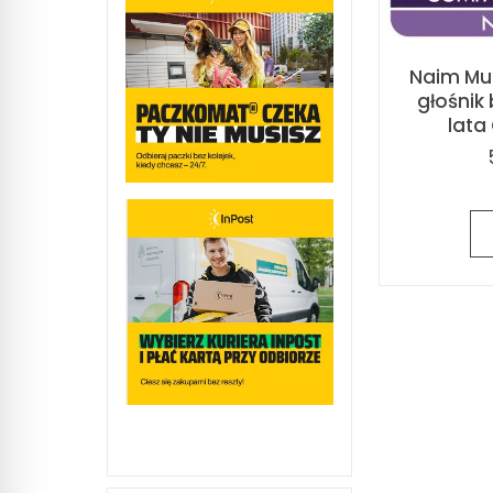
Naim Mu-
głośnik
lata