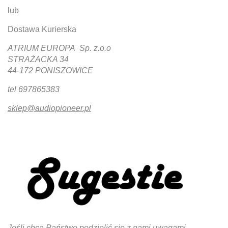
lub
Dostawa Kurierska
ATRIUM EUROPA Sp. z.o.o
STRAŻACKA 34
44-172 PONISZOWICE
tel 697865383
sklep@audiopioneer.pl
Jeśli chcą Państwo podzielić się z nami uwagami