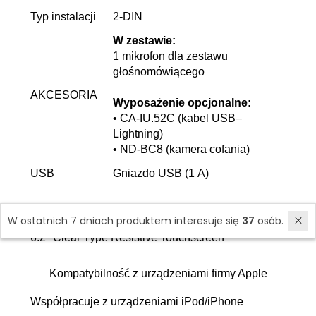
Typ instalacji
2-DIN
W zestawie:
1 mikrofon dla zestawu
głośnomówiącego
AKCESORIA
Wyposażenie opcjonalne:
• CA-IU.52C (kabel USB–
Lightning)
• ND-BC8 (kamera cofania)
USB
Gniazdo USB (1 A)
Funkcje wyświetlacza
W ostatnich 7 dniach produktem interesuje się
37
osób.
6.2" Clear Type Resistive Touchscreen
Kompatybilność z urządzeniami firmy Apple
Współpracuje z urządzeniami iPod/iPhone