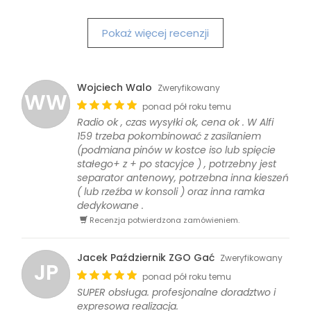
Pokaż więcej recenzji
Wojciech Walo
Zweryfikowany
WW
ponad pół roku temu
Radio ok , czas wysyłki ok, cena ok . W Alfi
159 trzeba pokombinować z zasilaniem
(podmiana pinów w kostce iso lub spięcie
stałego+ z + po stacyjce ) , potrzebny jest
separator antenowy, potrzebna inna kieszeń
( lub rzeźba w konsoli ) oraz inna ramka
dedykowane .
Recenzja potwierdzona zamówieniem.
Jacek Październik ZGO Gać
Zweryfikowany
JP
ponad pół roku temu
SUPER obsługa. profesjonalne doradztwo i
expresowa realizacja.