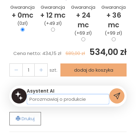
Gwarancja
Gwarancja
Gwarancja
Gwarancja
+ 0mc
+ 12 mc
+ 24
+ 36
(0zł)
(+49 zł)
mc
mc
(+69 zł)
(+99 zł)
534,00 zł
Cena netto:
434,15 zł
689,00 zł
szt.
dodaj do koszyka
Asystent AI
Drukuj