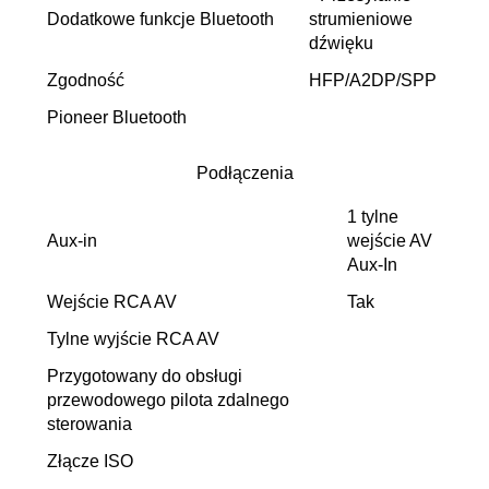
Dodatkowe funkcje Bluetooth
strumieniowe
dźwięku
Zgodność
HFP/A2DP/SPP
Pioneer Bluetooth
Podłączenia
1 tylne
Aux-in
wejście AV
Aux-In
Wejście RCA AV
Tak
Tylne wyjście RCA AV
Przygotowany do obsługi
przewodowego pilota zdalnego
sterowania
Złącze ISO