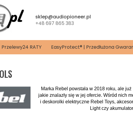
sklep@audiopioneer.pl
+48 697 865 383
4 | Przelewy24 RATY
EasyProtect® | Przedłużona Gwara
OOLS
Marka Rebel powstała w 2018 roku, ale ju
jakie znalazły się w jej ofercie. Wśród nich
i deskorolki elektryczne Rebel Toys, akce
Light czy akumulat