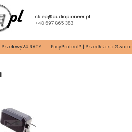
sklep@audiopioneer.pl
+48 697 865 383
4 | Przelewy24 RATY
EasyProtect® | Przedłużona Gwara
h