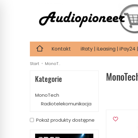
Kontakt
iRaty | iLeasing | iPay2
Start
MonoT..
MonoTec
Kategorie
MonoTech
Radiotelekomunikacja
Pokaż produkty dostępne