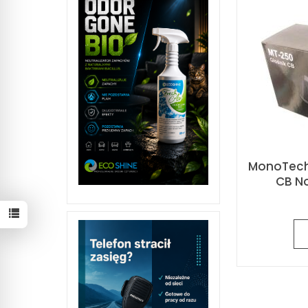
MonoTech
CB N