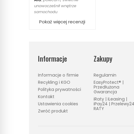
unowocześnił wnętrze
samochodu
Pokaż więcej recenzji
Informacje
Zakupy
Informacje o firmie
Regulamin
Recykling i KGO
EasyProtect® |
Przedłużona
Polityka prywatności
Gwarancja
Kontakt
iRaty | iLeasing |
Ustawienia cookies
iPay24 | Przelewy2
RATY
Zwróć produkt