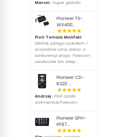
Marcin :
Super głośniki.
Pioneer TS-
WX400...
Piotr Tomasz Moliński:
Głośnik jakiego szukałem. I
oczywiście cena dobra. U
konkurencji drogo. Polecam
serdecznie ten sklep...
Pioneer CD-
R320 ...
Andrzej :
Pilot działa
wyśmienicie.Polecam.
Pioneer SPH-
PF97...
Ala:
polecam, swietnie