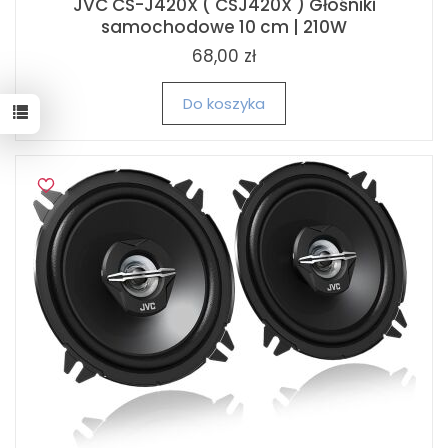
JVC CS-J420X ( CSJ420X ) Głośniki
samochodowe 10 cm | 210W
68,00 zł
Do koszyka