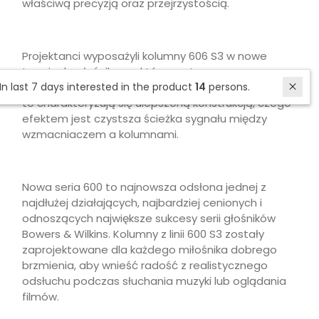
właściwą precyzją oraz przejrzystością.
Projektanci wyposażyli kolumny 606 S3 w nowe
terminale głośnikowe, które zastosowano w
niedawno wprowadzonej serii 700 S3. Komponenty
In last 7 days interested in the product
14
persons.
te charakteryzują się ulepszoną konstrukcją, czego
efektem jest czystsza ścieżka sygnału między
wzmacniaczem a kolumnami.
Nowa seria 600 to najnowsza odsłona jednej z
najdłużej działających, najbardziej cenionych i
odnoszących największe sukcesy serii głośników
Bowers & Wilkins. Kolumny z linii 600 S3 zostały
zaprojektowane dla każdego miłośnika dobrego
brzmienia, aby wnieść radość z realistycznego
odsłuchu podczas słuchania muzyki lub oglądania
filmów.