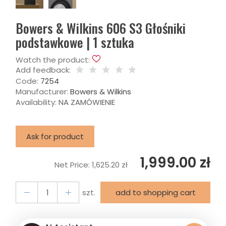
Bowers & Wilkins 606 S3 Głośniki
podstawkowe | 1 sztuka
Watch the product:
Add feedback:
Code:
7254
Manufacturer:
Bowers & Wilkins
Availability:
NA ZAMÓWIENIE
Ask for product
1,999.00 zł
Net Price:
1,625.20 zł
szt.
add to shopping cart