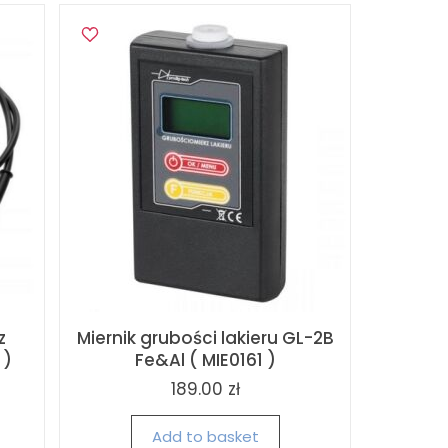
z
Miernik grubości lakieru GL-2B
 )
Fe&Al ( MIE0161 )
189.00 zł
Add to basket