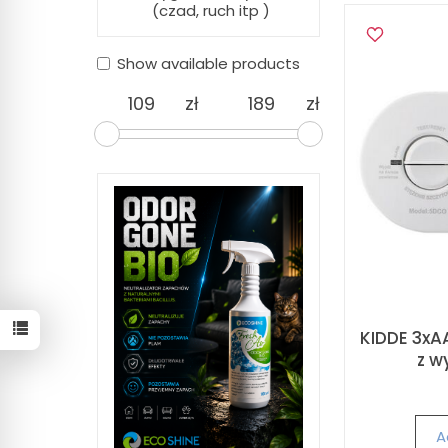
(czad, ruch itp )
Show available products
zł
zł
KIDDE 3xA
z w
A