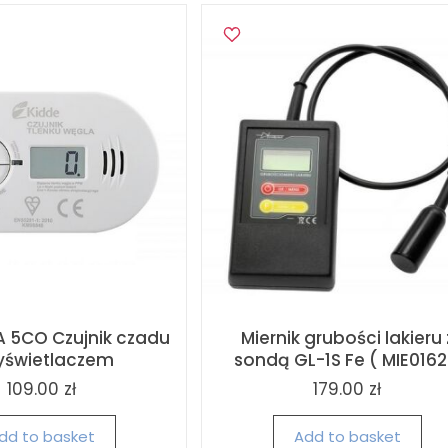
A 5CO Czujnik czadu
Miernik grubości lakieru 
yświetlaczem
sondą GL-1S Fe ( MIE0162
109.00 zł
179.00 zł
dd to basket
Add to basket