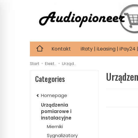
Kontakt
iRaty | iLeasing | iPay2
Start
Elekt..
Urząd..
Urządzen
Categories
Homepage
Urządzenia
pomiarowe i
instalacyjne
Mierniki
Sygnalizatory