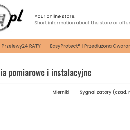
Your online store.
Short information about the store or offe
4 | Przelewy24 RATY
EasyProtect® | Przedłużona Gwara
ia pomiarowe i instalacyjne
Mierniki
Sygnalizatory (czad, r