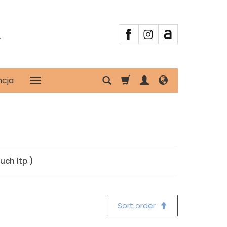
r
ncja
uch itp )
Sort order