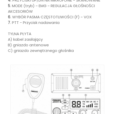
4
. PRZYCISKI UP/DN NA MIKROFONIE ~ SKANOWANIE
5
. MODE (tryb) ~ EMG ~ REGULACJA GŁOŚNOŚCI
AKCESORIÓW
6
. WYBÓR PASMA CZĘSTOTLIWOŚCI (F) ~ VOX
7
. PTT - Przycisk nadawania
TYLNA PŁYTA
A) kabel zasilający
B) gniazdo antenowe
C) gniazdo zewnętrznego głośnika
In last 7 days interested in the product
7
persons.