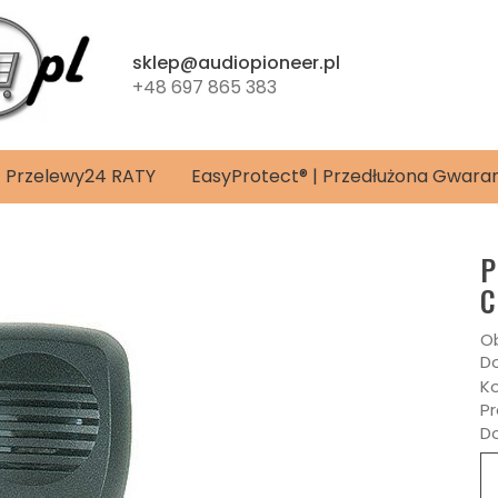
sklep@audiopioneer.pl
+48 697 865 383
4 | Przelewy24 RATY
EasyProtect® | Przedłużona Gwara
P
C
Ob
Do
Ko
Pr
D