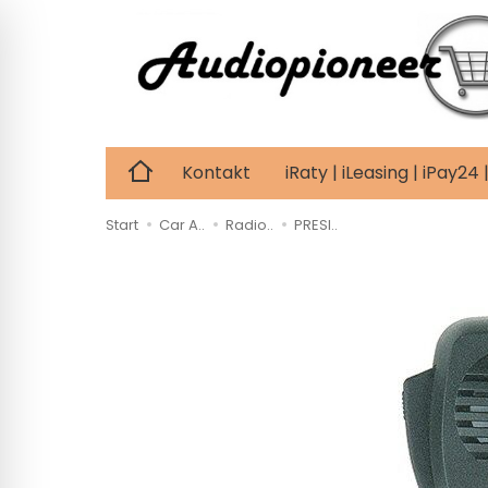
Kontakt
iRaty | iLeasing | iPay2
Start
Car A..
Radio..
PRESI..