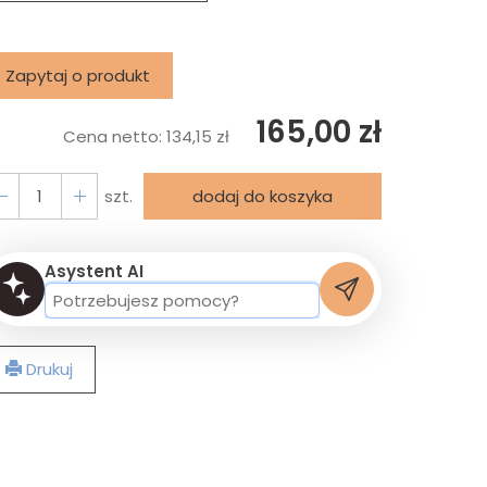
Zapytaj o produkt
165,00 zł
Cena netto:
134,15 zł
szt.
dodaj do koszyka
Asystent AI
Drukuj